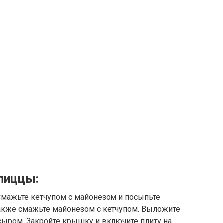
 пиццы:
Смажьте кетчупом с майонезом и посыпьте
также смажьте майонезом с кетчупом. Выложите
сыром. Закройте крышку и включите плиту на