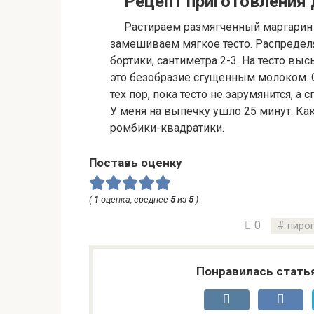
Рецепт приготовления 
Растираем размягченный маргарин 
замешиваем мягкое тесто. Распредел
бортики, сантиметра 2-3. На тесто в
это безобразие сгущенным молоком. С
тех пор, пока тесто не зарумянится, а
У меня на выпечку ушло 25 минут. Ка
ромбики-квадратики.
Поставь оценку
(
1
оценка, среднее
5
из
5
)
0
пиро
Понравилась стать