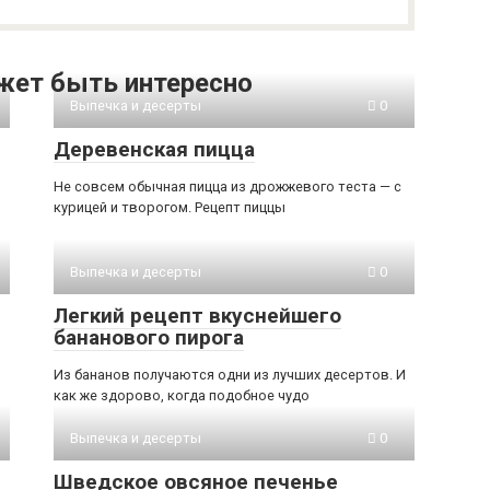
жет быть интересно
Выпечка и десерты
0
Деревенская пицца
Не совсем обычная пицца из дрожжевого теста — с
курицей и творогом. Рецепт пиццы
Выпечка и десерты
0
Легкий рецепт вкуснейшего
бананового пирога
Из бананов получаются одни из лучших десертов. И
как же здорово, когда подобное чудо
Выпечка и десерты
0
Шведское овсяное печенье